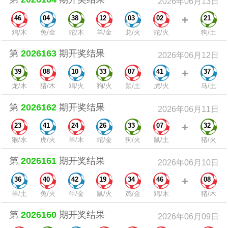
2026年06月13日
+
46
04
38
12
03
02
21
鸡/木
兔/金
蛇/木
羊/金
龙/火
蛇/火
狗/土
第
2026163
期开奖结果
2026年06月12日
+
39
08
10
33
07
41
37
龙/木
猪/木
鸡/火
狗/火
鼠/土
虎/火
马/土
第
2026162
期开奖结果
2026年06月11日
+
23
41
24
26
33
07
32
猴/水
虎/火
羊/木
蛇/金
狗/火
鼠/土
猪/火
第
2026161
期开奖结果
2026年06月10日
+
36
40
42
19
34
46
08
羊/土
兔/火
牛/金
鼠/火
鸡/金
鸡/木
猪/木
第
2026160
期开奖结果
2026年06月09日