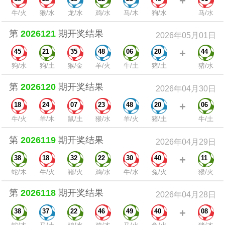
+
牛/火
猴/水
龙/水
鸡/水
马/木
狗/水
马/水
第
2026121
期开奖结果
2026年05月01日
+
45
21
35
48
06
20
44
狗/水
狗/土
猴/金
羊/火
牛/土
猪/土
猪/水
第
2026120
期开奖结果
2026年04月30日
+
18
24
07
23
48
20
06
牛/火
羊/木
鼠/土
猴/水
羊/火
猪/土
牛/土
第
2026119
期开奖结果
2026年04月29日
+
38
18
32
22
30
40
11
蛇/木
牛/火
猪/火
鸡/水
牛/水
兔/火
猴/火
第
2026118
期开奖结果
2026年04月28日
+
38
37
22
46
49
40
08