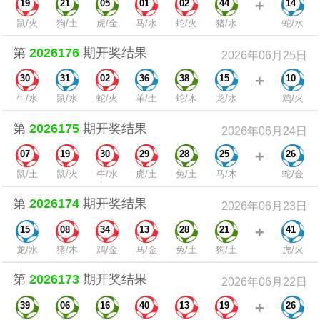
+
19
21
05
01
02
44
14
鼠/火
狗/土
虎/金
马/水
蛇/火
猪/水
蛇/水
第
2026176
期开奖结果
2026年06月25日
+
30
31
02
36
38
15
10
牛/水
鼠/水
蛇/火
羊/土
蛇/木
龙/水
鸡/火
第
2026175
期开奖结果
2026年06月24日
+
07
19
30
29
28
25
26
鼠/土
鼠/火
牛/水
虎/土
兔/土
马/木
蛇/金
第
2026174
期开奖结果
2026年06月23日
+
15
08
34
13
28
21
41
龙/水
猪/木
鸡/金
马/金
兔/土
狗/土
虎/火
第
2026173
期开奖结果
2026年06月22日
+
39
06
16
40
13
19
26