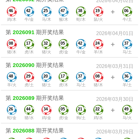
2026年04月02日
+
46
42
25
47
38
19
06
鸡/木
牛/金
马/木
猴/木
蛇/木
鼠/火
牛/土
第
2026091
期开奖结果
2026年04月01日
+
08
17
32
05
42
24
37
猪/木
虎/木
猪/火
虎/金
牛/金
羊/木
马/土
第
2026090
期开奖结果
2026年03月31日
+
48
29
20
17
37
08
36
羊/火
虎/土
猪/土
虎/木
马/土
猪/木
羊/土
第
2026089
期开奖结果
2026年03月30日
+
26
44
34
05
21
22
49
蛇/金
猪/水
鸡/金
虎/金
狗/土
鸡/水
马/火
第
2026088
期开奖结果
2026年03月29日