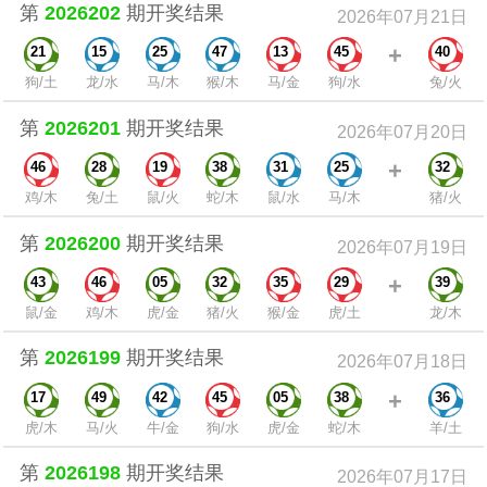
第
2026202
期开奖结果
2026年07月21日
+
21
15
25
47
13
45
40
狗/土
龙/水
马/木
猴/木
马/金
狗/水
兔/火
第
2026201
期开奖结果
2026年07月20日
+
46
28
19
38
31
25
32
鸡/木
兔/土
鼠/火
蛇/木
鼠/水
马/木
猪/火
第
2026200
期开奖结果
2026年07月19日
+
43
46
05
32
35
29
39
鼠/金
鸡/木
虎/金
猪/火
猴/金
虎/土
龙/木
第
2026199
期开奖结果
2026年07月18日
+
17
49
42
45
05
38
36
虎/木
马/火
牛/金
狗/水
虎/金
蛇/木
羊/土
第
2026198
期开奖结果
2026年07月17日