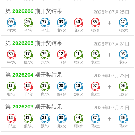
第
2026206
期开奖结果
2026年07月25日
+
09
49
37
03
40
35
47
狗/木
马/火
马/土
龙/火
兔/火
猴/金
猴/木
第
2026205
期开奖结果
2026年07月24日
+
30
17
39
12
11
28
03
牛/水
虎/木
龙/木
羊/金
猴/火
兔/土
龙/火
第
2026204
期开奖结果
2026年07月23日
+
11
12
17
26
10
07
05
猴/火
羊/金
虎/木
蛇/金
鸡/火
鼠/土
虎/金
第
2026203
期开奖结果
2026年07月22日
+
12
11
31
03
44
37
25
羊/金
猴/火
鼠/水
龙/火
猪/水
马/土
马/木