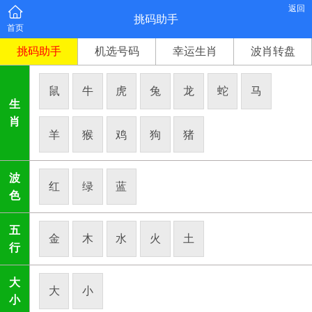
返回
挑码助手
首页
挑码助手
机选号码
幸运生肖
波肖转盘
鼠
牛
虎
兔
龙
蛇
马
生
肖
羊
猴
鸡
狗
猪
波
红
绿
蓝
色
五
金
木
水
火
土
行
大
大
小
小