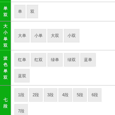
单
单
双
双
大
小
大单
小单
大双
小双
单
双
波
红单
红双
绿单
绿双
蓝单
色
单
蓝双
双
1段
2段
3段
4段
5段
6段
七
段
7段