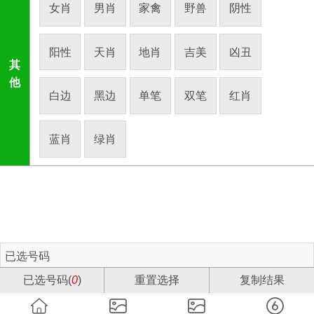
女肖
男肖
家禽
野兽
阴性
阳性
天肖
地肖
吉美
凶丑
其
他
白边
黑边
单笔
双笔
红肖
蓝肖
绿肖
已选号码
已选号码(
0
)
重置选择
复制结果