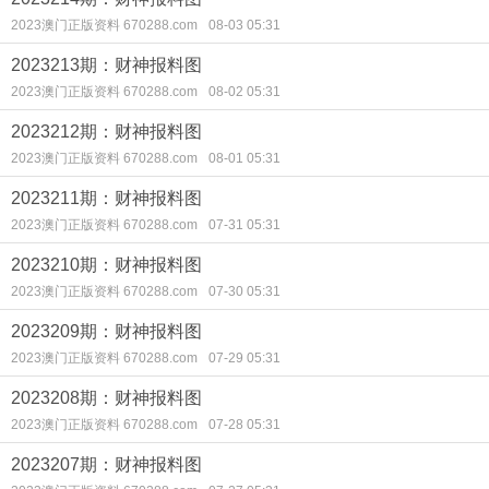
2023澳门正版资料 670288.com
08-03 05:31
2023213期：财神报料图
2023澳门正版资料 670288.com
08-02 05:31
2023212期：财神报料图
2023澳门正版资料 670288.com
08-01 05:31
2023211期：财神报料图
2023澳门正版资料 670288.com
07-31 05:31
2023210期：财神报料图
2023澳门正版资料 670288.com
07-30 05:31
2023209期：财神报料图
2023澳门正版资料 670288.com
07-29 05:31
2023208期：财神报料图
2023澳门正版资料 670288.com
07-28 05:31
2023207期：财神报料图