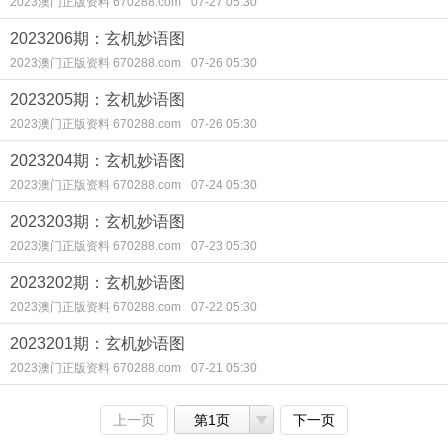
2023澳门正版资料 670288.com
07-27 05:30
2023206期：玄机妙语图
2023澳门正版资料 670288.com
07-26 05:30
2023205期：玄机妙语图
2023澳门正版资料 670288.com
07-26 05:30
2023204期：玄机妙语图
2023澳门正版资料 670288.com
07-24 05:30
2023203期：玄机妙语图
2023澳门正版资料 670288.com
07-23 05:30
2023202期：玄机妙语图
2023澳门正版资料 670288.com
07-22 05:30
2023201期：玄机妙语图
2023澳门正版资料 670288.com
07-21 05:30
上一页
第1页
下一页