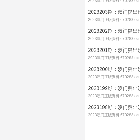
2023澳门正版资料 670288.co
2023203期：澳门熊出
2023澳门正版资料 670288.co
2023202期：澳门熊出
2023澳门正版资料 670288.co
2023201期：澳门熊出
2023澳门正版资料 670288.co
2023200期：澳门熊出
2023澳门正版资料 670288.co
2023199期：澳门熊出
2023澳门正版资料 670288.co
2023198期：澳门熊出
2023澳门正版资料 670288.co