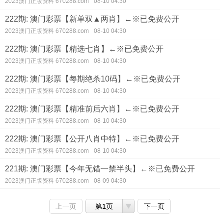
2023澳门正版资料 670288.com
08-10 04:30
222期: 澳门彩票【新单双▲两肖】←※已免费公开
2023澳门正版资料 670288.com
08-10 04:30
222期: 澳门彩票【精选七肖】←※已免费公开
2023澳门正版资料 670288.com
08-10 04:30
222期: 澳门彩票【每期绝杀10码】←※已免费公开
2023澳门正版资料 670288.com
08-10 04:30
222期: 澳门彩票【精准前后六肖】←※已免费公开
2023澳门正版资料 670288.com
08-10 04:30
222期: 澳门彩票【公开八肖中特】←※已免费公开
2023澳门正版资料 670288.com
08-10 04:30
221期: 澳门彩票【今年无错一禁半头】←※已免费公开
2023澳门正版资料 670288.com
08-09 04:30
上一页
第1页
下一页