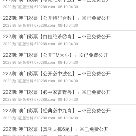
2023澳门正版资料 670288.com
08-10 04:30
222期: 澳门彩票【公开特码合数】←※已免费公开
2023澳门正版资料 670288.com
08-10 04:30
222期: 澳门彩票【白姐绝杀②肖】←※已免费公开
2023澳门正版资料 670288.com
08-10 04:30
222期: 澳门彩票【公开TM大小】←※已免费公开
2023澳门正版资料 670288.com
08-10 04:30
222期: 澳门彩票【公开必中波色】←※已免费公开
2023澳门正版资料 670288.com
08-10 04:30
222期: 澳门彩票【必中家畜野兽】←※已免费公开
2023澳门正版资料 670288.com
08-10 04:30
222期: 澳门彩票【经典必中九肖】←※已免费公开
2023澳门正版资料 670288.com
08-10 04:30
222期: 澳门彩票【真功夫抓6尾】←※已免费公开