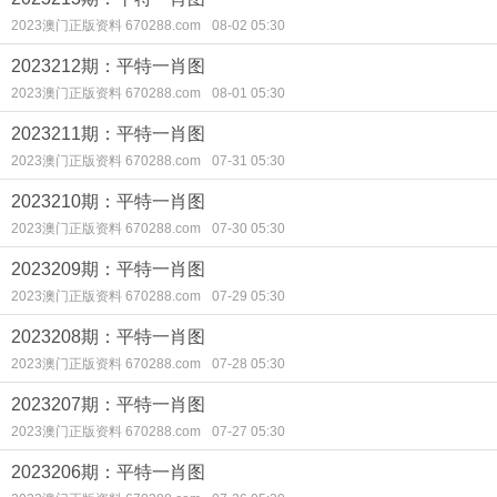
2023澳门正版资料 670288.com
08-02 05:30
2023212期：平特一肖图
2023澳门正版资料 670288.com
08-01 05:30
2023211期：平特一肖图
2023澳门正版资料 670288.com
07-31 05:30
2023210期：平特一肖图
2023澳门正版资料 670288.com
07-30 05:30
2023209期：平特一肖图
2023澳门正版资料 670288.com
07-29 05:30
2023208期：平特一肖图
2023澳门正版资料 670288.com
07-28 05:30
2023207期：平特一肖图
2023澳门正版资料 670288.com
07-27 05:30
2023206期：平特一肖图