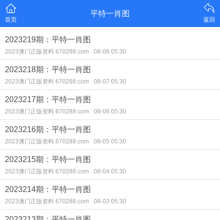
平特一肖图
首页
返回
2023219期：平特一肖图
2023澳门正版资料 670288.com
08-08 05:30
2023218期：平特一肖图
2023澳门正版资料 670288.com
08-07 05:30
2023217期：平特一肖图
2023澳门正版资料 670288.com
08-06 05:30
2023216期：平特一肖图
2023澳门正版资料 670288.com
08-05 05:30
2023215期：平特一肖图
2023澳门正版资料 670288.com
08-04 05:30
2023214期：平特一肖图
2023澳门正版资料 670288.com
08-03 05:30
2023213期：平特一肖图