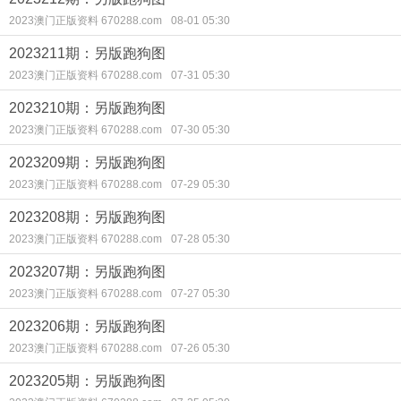
2023澳门正版资料 670288.com
08-01 05:30
2023211期：另版跑狗图
2023澳门正版资料 670288.com
07-31 05:30
2023210期：另版跑狗图
2023澳门正版资料 670288.com
07-30 05:30
2023209期：另版跑狗图
2023澳门正版资料 670288.com
07-29 05:30
2023208期：另版跑狗图
2023澳门正版资料 670288.com
07-28 05:30
2023207期：另版跑狗图
2023澳门正版资料 670288.com
07-27 05:30
2023206期：另版跑狗图
2023澳门正版资料 670288.com
07-26 05:30
2023205期：另版跑狗图