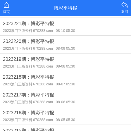
博彩平特报
首页
返回
2023221期：博彩平特报
2023澳门正版资料 670288.com
08-10 05:30
2023220期：博彩平特报
2023澳门正版资料 670288.com
08-09 05:30
2023219期：博彩平特报
2023澳门正版资料 670288.com
08-08 05:30
2023218期：博彩平特报
2023澳门正版资料 670288.com
08-07 05:30
2023217期：博彩平特报
2023澳门正版资料 670288.com
08-06 05:30
2023216期：博彩平特报
2023澳门正版资料 670288.com
08-05 05:30
2023215期：博彩平特报