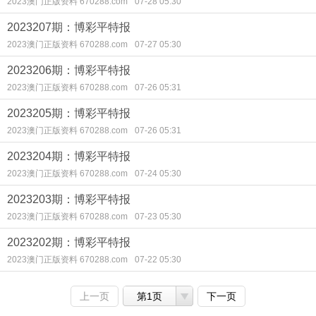
2023澳门正版资料 670288.com
07-28 05:30
2023207期：博彩平特报
2023澳门正版资料 670288.com
07-27 05:30
2023206期：博彩平特报
2023澳门正版资料 670288.com
07-26 05:31
2023205期：博彩平特报
2023澳门正版资料 670288.com
07-26 05:31
2023204期：博彩平特报
2023澳门正版资料 670288.com
07-24 05:30
2023203期：博彩平特报
2023澳门正版资料 670288.com
07-23 05:30
2023202期：博彩平特报
2023澳门正版资料 670288.com
07-22 05:30
上一页
第1页
下一页