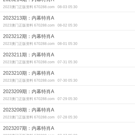
2023澳门正版资料 670288.com
08-03 05:30
2023213期：内幕特肖A
2023澳门正版资料 670288.com
08-02 05:30
2023212期：内幕特肖A
2023澳门正版资料 670288.com
08-01 05:30
2023211期：内幕特肖A
2023澳门正版资料 670288.com
07-31 05:30
2023210期：内幕特肖A
2023澳门正版资料 670288.com
07-30 05:30
2023209期：内幕特肖A
2023澳门正版资料 670288.com
07-29 05:30
2023208期：内幕特肖A
2023澳门正版资料 670288.com
07-28 05:30
2023207期：内幕特肖A